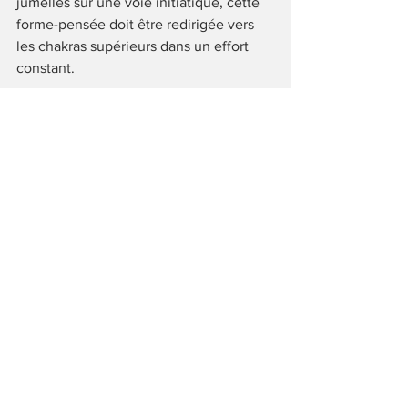
jumelles sur une voie initiatique, cette 
forme-pensée doit être redirigée vers 
les chakras supérieurs dans un effort 
constant. 
Bon nombre d'âmes s'éveillent à la 
Lumière mais le Cosmos dans sa grande 
sagesse et afin de préserver un 
équilibre nécessaire à l'évolution, fait 
émerger aussi l'ombre. Nous sommes 
au coeur du Kali Yuga, l'âge de Fer. 
C'est pourquoi, plus la Lumière 
grandira, plus l'Ombre grandira aussi. 
L'idée ne sera donc pas de lutter pour 
ou contre, mais d'accepter la présence 
de l'Une pour favoriser la croissance de 
l'Autre. C'est ainsi que nous purifierons 
nos mémoires karmiques collectives et 
que nous entrerons dans l'ère du 